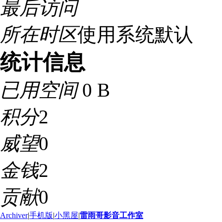
最后访问
所在时区
使用系统默认
统计信息
已用空间
0 B
积分
2
威望
0
金钱
2
贡献
0
Archiver
|
手机版
|
小黑屋
|
雷雨哥影音工作室