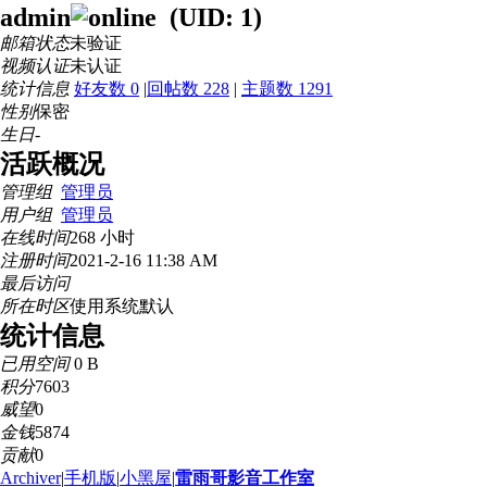
admin
(UID: 1)
邮箱状态
未验证
视频认证
未认证
统计信息
好友数 0
|
回帖数 228
|
主题数 1291
性别
保密
生日
-
活跃概况
管理组
管理员
用户组
管理员
在线时间
268 小时
注册时间
2021-2-16 11:38 AM
最后访问
所在时区
使用系统默认
统计信息
已用空间
0 B
积分
7603
威望
0
金钱
5874
贡献
0
Archiver
|
手机版
|
小黑屋
|
雷雨哥影音工作室