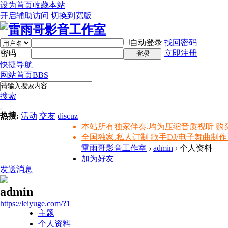
设为首页
收藏本站
开启辅助访问
切换到宽版
自动登录
找回密码
密码
立即注册
登录
快捷导航
网站首页
BBS
搜索
热搜:
活动
交友
discuz
本站所有独家伴奏.均为压缩音质视听 购
全国独家.私人订制 歌手DJ/电子舞曲制作
雷雨哥影音工作室
›
admin
›
个人资料
加为好友
发送消息
admin
https://leiyuge.com/?1
主题
个人资料