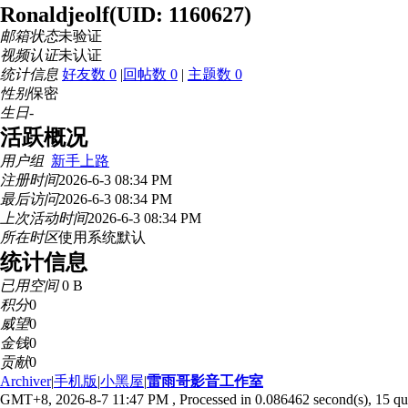
Ronaldjeolf
(UID: 1160627)
邮箱状态
未验证
视频认证
未认证
统计信息
好友数 0
|
回帖数 0
|
主题数 0
性别
保密
生日
-
活跃概况
用户组
新手上路
注册时间
2026-6-3 08:34 PM
最后访问
2026-6-3 08:34 PM
上次活动时间
2026-6-3 08:34 PM
所在时区
使用系统默认
统计信息
已用空间
0 B
积分
0
威望
0
金钱
0
贡献
0
Archiver
|
手机版
|
小黑屋
|
雷雨哥影音工作室
GMT+8, 2026-8-7 11:47 PM
, Processed in 0.086462 second(s), 15 que