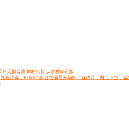
买后无损音质 加标出售 认准独家正版
 嘉宾伴奏，EDM伴奏 各类演员开场标，宣传片，网红小曲，酒曲，网红
料