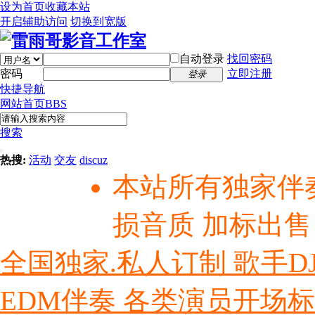
设为首页
收藏本站
开启辅助访问
切换到宽版
自动登录
找回密码
密码
立即注册
登录
快捷导航
网站首页
BBS
搜索
热搜:
活动
交友
discuz
本站所有独家伴
损音质 加标出售
全国独家.私人订制 歌手D
EDM伴奏 各类演员开场