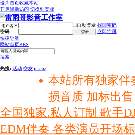
设为首页
收藏本站
开启辅助访问
切换到宽版
自动登录
找回密码
密码
立即注册
登录
快捷导航
网站首页
BBS
搜索
热搜:
活动
交友
discuz
本站所有独家伴
损音质 加标出售
全国独家.私人订制 歌手D
EDM伴奏 各类演员开场