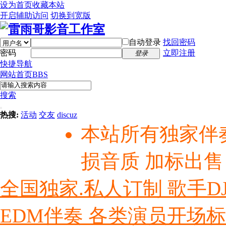
设为首页
收藏本站
开启辅助访问
切换到宽版
自动登录
找回密码
密码
立即注册
登录
快捷导航
网站首页
BBS
搜索
热搜:
活动
交友
discuz
本站所有独家伴
损音质 加标出售
全国独家.私人订制 歌手D
EDM伴奏 各类演员开场