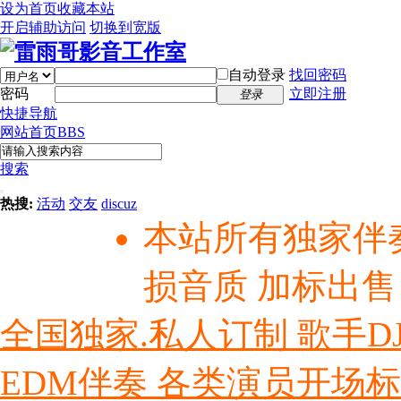
设为首页
收藏本站
开启辅助访问
切换到宽版
自动登录
找回密码
密码
立即注册
登录
快捷导航
网站首页
BBS
搜索
热搜:
活动
交友
discuz
本站所有独家伴
损音质 加标出售
全国独家.私人订制 歌手D
EDM伴奏 各类演员开场