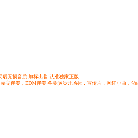
买后无损音质 加标出售 认准独家正版
 嘉宾伴奏，EDM伴奏 各类演员开场标，宣传片，网红小曲，酒曲，网红