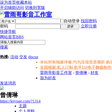
设为首页
收藏本站
开启辅助访问
切换到宽版
自动登录
找回密码
密码
立即注册
登录
快捷导航
网站首页
BBS
搜索
热搜:
活动
交友
discuz
本站所有独家伴奏.均为压缩音质视听 购
全国独家.私人订制 歌手DJ/电子舞曲制作
雷雨哥影音工作室
›
曾倩琳
›
好友
加为好友
发送消息
曾倩琳
https://leiyuge.com/?1314
主题
个人资料