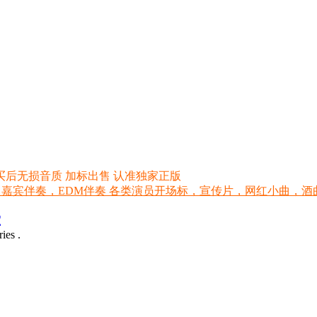
买后无损音质 加标出售 认准独家正版
 嘉宾伴奏，EDM伴奏 各类演员开场标，宣传片，网红小曲，酒曲，网红
室
ies .