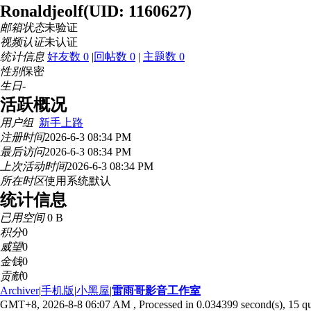
Ronaldjeolf
(UID: 1160627)
邮箱状态
未验证
视频认证
未认证
统计信息
好友数 0
|
回帖数 0
|
主题数 0
性别
保密
生日
-
活跃概况
用户组
新手上路
注册时间
2026-6-3 08:34 PM
最后访问
2026-6-3 08:34 PM
上次活动时间
2026-6-3 08:34 PM
所在时区
使用系统默认
统计信息
已用空间
0 B
积分
0
威望
0
金钱
0
贡献
0
Archiver
|
手机版
|
小黑屋
|
雷雨哥影音工作室
GMT+8, 2026-8-8 06:07 AM
, Processed in 0.034399 second(s), 15 qu