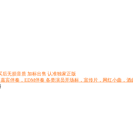
买后无损音质 加标出售 认准独家正版
 嘉宾伴奏，EDM伴奏 各类演员开场标，宣传片，网红小曲，酒曲，网红
料