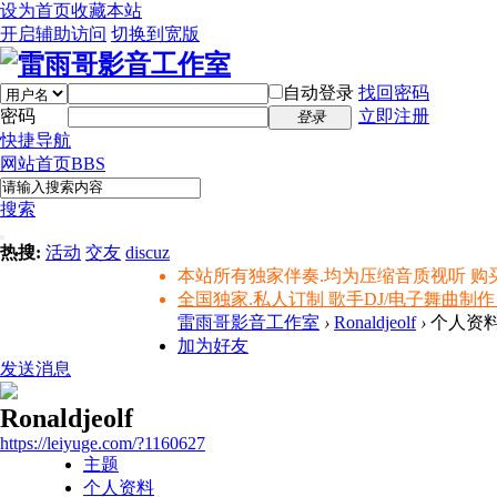
设为首页
收藏本站
开启辅助访问
切换到宽版
自动登录
找回密码
密码
立即注册
登录
快捷导航
网站首页
BBS
搜索
热搜:
活动
交友
discuz
本站所有独家伴奏.均为压缩音质视听 购
全国独家.私人订制 歌手DJ/电子舞曲制作
雷雨哥影音工作室
›
Ronaldjeolf
›
个人资
加为好友
发送消息
Ronaldjeolf
https://leiyuge.com/?1160627
主题
个人资料