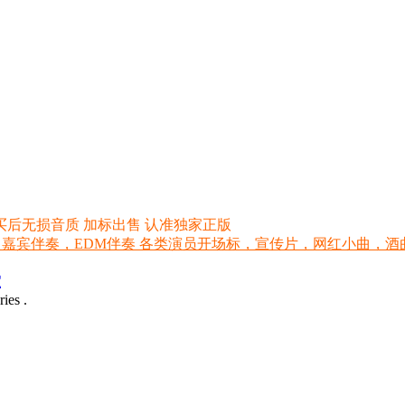
买后无损音质 加标出售 认准独家正版
 嘉宾伴奏，EDM伴奏 各类演员开场标，宣传片，网红小曲，酒曲，网红
室
ies .