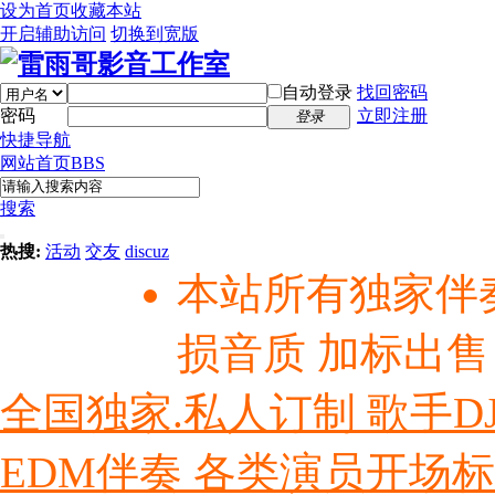
设为首页
收藏本站
开启辅助访问
切换到宽版
自动登录
找回密码
密码
立即注册
登录
快捷导航
网站首页
BBS
搜索
热搜:
活动
交友
discuz
本站所有独家伴
损音质 加标出售
全国独家.私人订制 歌手D
EDM伴奏 各类演员开场