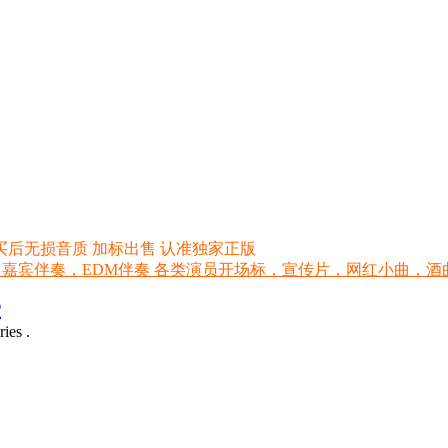
买后无损音质 加标出售 认准独家正版
 嘉宾伴奏，EDM伴奏 各类演员开场标，宣传片，网红小曲，酒曲，网红
室
ies .