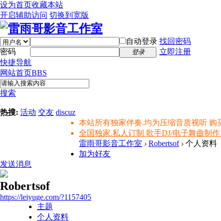
设为首页
收藏本站
开启辅助访问
切换到宽版
自动登录
找回密码
密码
立即注册
登录
快捷导航
网站首页
BBS
搜索
热搜:
活动
交友
discuz
本站所有独家伴奏.均为压缩音质视听 购
全国独家.私人订制 歌手DJ/电子舞曲制作
雷雨哥影音工作室
›
Robertsof
›
个人资料
加为好友
发送消息
Robertsof
https://leiyuge.com/?1157405
主题
个人资料