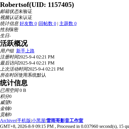
Robertsof
(UID: 1157405)
邮箱状态
未验证
视频认证
未认证
统计信息
好友数 0
|
回帖数 0
|
主题数 0
性别
保密
生日
-
活跃概况
用户组
新手上路
注册时间
2025-9-4 02:21 PM
最后访问
2025-9-4 02:21 PM
上次活动时间
2025-9-4 02:21 PM
所在时区
使用系统默认
统计信息
已用空间
0 B
积分
0
威望
0
金钱
0
贡献
0
Archiver
|
手机版
|
小黑屋
|
雷雨哥影音工作室
GMT+8, 2026-8-9 09:15 PM
, Processed in 0.037960 second(s), 15 que