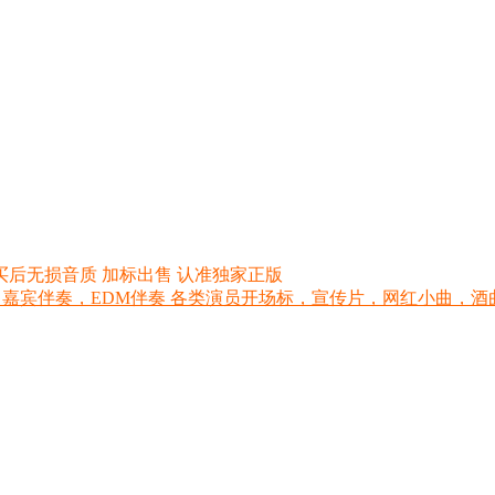
买后无损音质 加标出售 认准独家正版
 嘉宾伴奏，EDM伴奏 各类演员开场标，宣传片，网红小曲，酒曲，网红