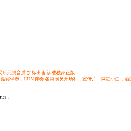
买后无损音质 加标出售 认准独家正版
 嘉宾伴奏，EDM伴奏 各类演员开场标，宣传片，网红小曲，酒曲，网红
室
ies .