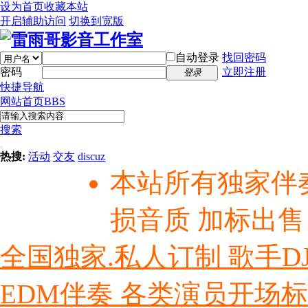
设为首页
收藏本站
开启辅助访问
切换到宽版
自动登录
找回密码
密码
立即注册
登录
快捷导航
网站首页
BBS
搜索
热搜:
活动
交友
discuz
本站所有独家伴
损音质 加标出售
全国独家.私人订制 歌手D
EDM伴奏 各类演员开场