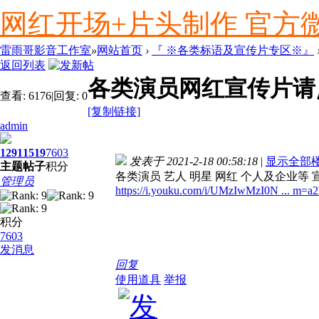
网红开场+片头制作 官方微信ly
雷雨哥影音工作室
»
网站首页
›
『 ※各类标语及宣传片专区※』
返回列表
各类演员网红宣传片请点
查看:
6176
|
回复:
0
[复制链接]
admin
1291
1519
7603
发表于 2021-2-18 00:58:18
|
显示全部
主题
帖子
积分
各类演员 艺人 明星 网红 个人及企业等
管理员
https://i.youku.com/i/UMzIwMzI0N ... m=a
积分
7603
发消息
回复
使用道具
举报