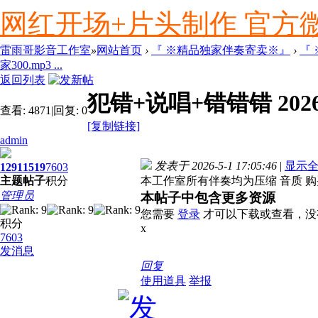
网红开场+片头制作 官方微信ly
雷雨哥影音工作室
»
网站首页
›
『 ※精品独家伴奏寄卖※』
›
『
家300.mp3 ...
返回列表
犯错+说唱+错错错 202
查看:
4871
|
回复:
0
[复制链接]
admin
发表于 2026-5-1 17:05:46
|
显示
1291
1519
7603
主题
帖子
积分
本工作室所有伴奏均为压缩 音质 购
管理员
本帖子中包含更多资源
您需要
登录
才可以下载或查看，没
积分
x
7603
发消息
回复
使用道具
举报