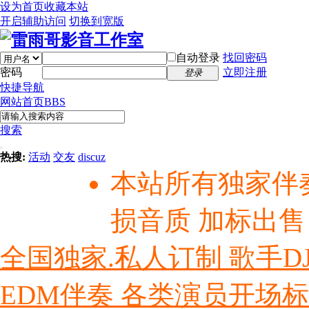
设为首页
收藏本站
开启辅助访问
切换到宽版
自动登录
找回密码
密码
立即注册
登录
快捷导航
网站首页
BBS
搜索
热搜:
活动
交友
discuz
本站所有独家伴
损音质 加标出售
全国独家.私人订制 歌手D
EDM伴奏 各类演员开场