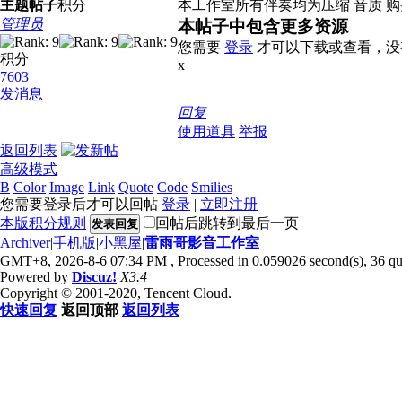
主题
帖子
积分
本工作室所有伴奏均为压缩 音质 购
管理员
本帖子中包含更多资源
您需要
登录
才可以下载或查看，没
积分
x
7603
发消息
回复
使用道具
举报
返回列表
高级模式
B
Color
Image
Link
Quote
Code
Smilies
您需要登录后才可以回帖
登录
|
立即注册
本版积分规则
回帖后跳转到最后一页
发表回复
Archiver
|
手机版
|
小黑屋
|
雷雨哥影音工作室
GMT+8, 2026-8-6 07:34 PM
, Processed in 0.059026 second(s), 36 que
Powered by
Discuz!
X3.4
Copyright © 2001-2020, Tencent Cloud.
快速回复
返回顶部
返回列表