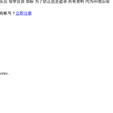
买后 母带音质 加标 为了防止恶意盗录 所有资料 均为环绕压缩
有帐号？
立即注册
ries .