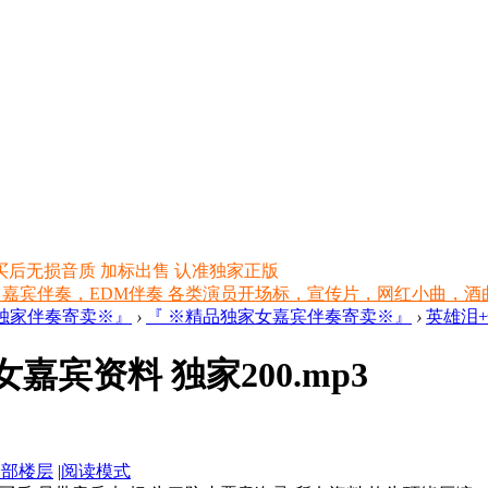
买后无损音质 加标出售 认准独家正版
 嘉宾伴奏，EDM伴奏 各类演员开场标，宣传片，网红小曲，酒曲，网红
品独家伴奏寄卖※』
›
『 ※精品独家女嘉宾伴奏寄卖※』
›
英雄泪+惊
女嘉宾资料 独家200.mp3
全部楼层
|
阅读模式