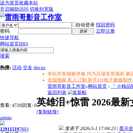
设为首页
收藏本站
开启辅助访问
切换到宽版
自动登录
找回密码
密码
立即注册
登录
快捷导航
网站首页
BBS
搜索
热搜:
活动
交友
discuz
本站所有独家伴奏.均为压缩音质视听 购
全国独家.私人订制 歌手DJ/电子舞曲制作
雷雨哥影音工作室
»
网站首页
›
『 ※精
返回列表
英雄泪+惊雷 2026最新
查看:
4720
|
回复:
0
[复制链接]
admin
发表于 2026-5-1 17:04:23
|
显示
1291
1519
7603