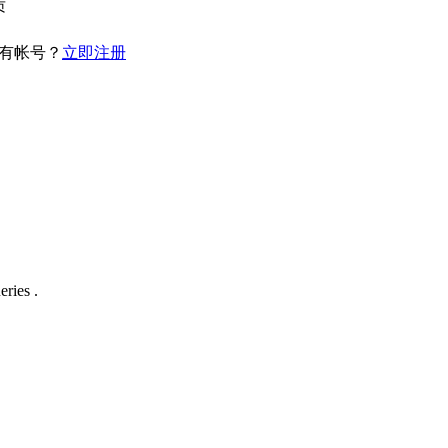
质
有帐号？
立即注册
ries .