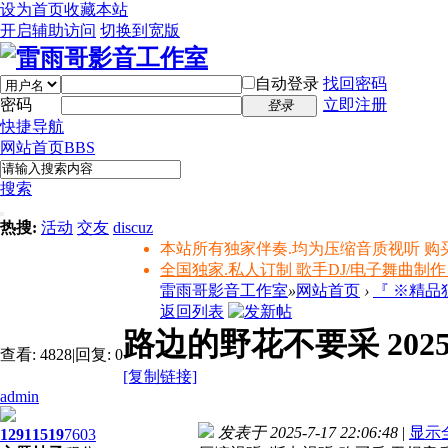
设为首页
收藏本站
开启辅助访问
切换到宽版
自动登录
找回密码
密码
立即注册
登录
快捷导航
网站首页
BBS
搜索
热搜:
活动
交友
discuz
本站所有独家伴奏.均为压缩音质视听 购
全国独家.私人订制 歌手DJ/电子舞曲制作
雷雨哥影音工作室
»
网站首页
›
『 ※精
返回列表
路边的野花不要采 202
查看:
4828
|
回复:
0
[复制链接]
admin
发表于 2025-7-17 22:06:48
|
显示
1291
1519
7603