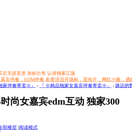
买后无损音质 加标出售 认准独家正版
 嘉宾伴奏，EDM伴奏 各类演员开场标，宣传片，网红小曲，酒曲，网红
品独家伴奏寄卖※』
›
『 ※精品独家女嘉宾伴奏寄卖※』
›
路边的野
5时尚女嘉宾edm互动 独家300
全部楼层
|
阅读模式