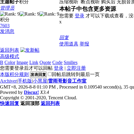
主题
帖子
积分
压缩视听 断点视听 购买后 无损音
管理员
本帖子中包含更多资源
您需要
登录
才可以下载或查看，没
积分
x
7603
发消息
回复
使用道具
举报
返回列表
高级模式
B
Color
Image
Link
Quote
Code
Smilies
您需要登录后才可以回帖
登录
|
立即注册
本版积分规则
回帖后跳转到最后一页
发表回复
Archiver
|
手机版
|
小黑屋
|
雷雨哥影音工作室
GMT+8, 2026-8-8 01:10 PM
, Processed in 0.109540 second(s), 35 que
Powered by
Discuz!
X3.4
Copyright © 2001-2020, Tencent Cloud.
快速回复
返回顶部
返回列表