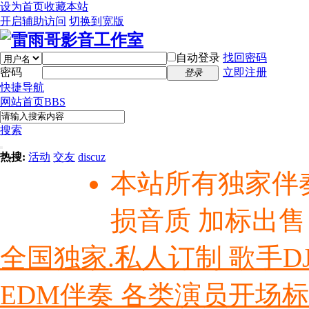
设为首页
收藏本站
开启辅助访问
切换到宽版
自动登录
找回密码
密码
立即注册
登录
快捷导航
网站首页
BBS
搜索
热搜:
活动
交友
discuz
本站所有独家伴
损音质 加标出售
全国独家.私人订制 歌手D
EDM伴奏 各类演员开场