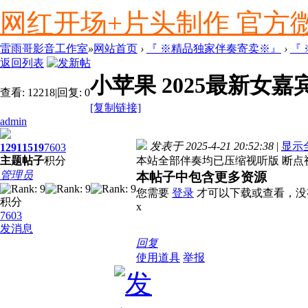
网红开场+片头制作 官方微信ly
雷雨哥影音工作室
»
网站首页
›
『 ※精品独家伴奏寄卖※』
›
『
返回列表
小苹果 2025最新女嘉
查看:
12218
|
回复:
0
[复制链接]
admin
发表于 2025-4-21 20:52:38
|
显示
1291
1519
7603
主题
帖子
积分
本站全部伴奏均已压缩视听版 断点视
管理员
本帖子中包含更多资源
您需要
登录
才可以下载或查看，没
积分
x
7603
发消息
回复
使用道具
举报