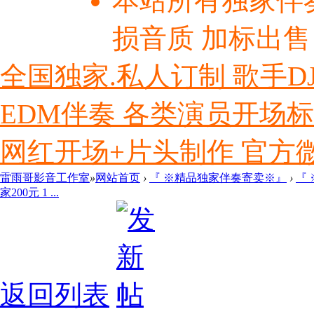
本站所有独家伴
损音质 加标出售
全国独家.私人订制 歌手D
EDM伴奏 各类演员开场
网红开场+片头制作 官方微信ly
雷雨哥影音工作室
»
网站首页
›
『 ※精品独家伴奏寄卖※』
›
『
家200元 1 ...
返回列表