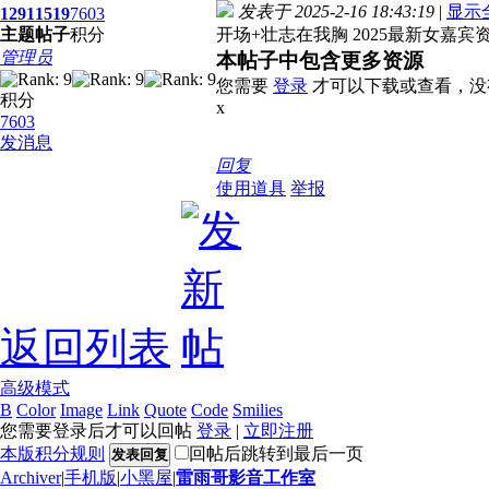
发表于 2025-2-16 18:43:19
|
显示
1291
1519
7603
主题
帖子
积分
开场+壮志在我胸 2025最新女嘉宾资
管理员
本帖子中包含更多资源
您需要
登录
才可以下载或查看，没
积分
x
7603
发消息
回复
使用道具
举报
返回列表
高级模式
B
Color
Image
Link
Quote
Code
Smilies
您需要登录后才可以回帖
登录
|
立即注册
本版积分规则
回帖后跳转到最后一页
发表回复
Archiver
|
手机版
|
小黑屋
|
雷雨哥影音工作室