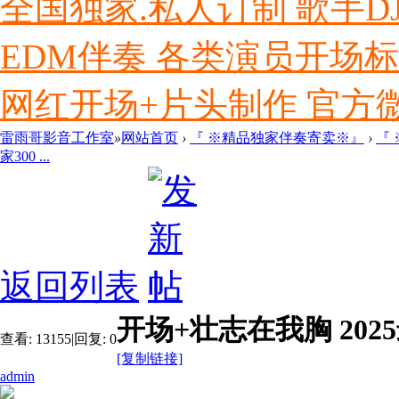
全国独家.私人订制 歌手D
EDM伴奏 各类演员开场
网红开场+片头制作 官方微信ly
雷雨哥影音工作室
»
网站首页
›
『 ※精品独家伴奏寄卖※』
›
『
家300 ...
返回列表
开场+壮志在我胸 202
查看:
13155
|
回复:
0
[复制链接]
admin