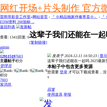
网红开场+片头制作 官方微信ly
雷雨哥影音工作室
»
网站首页
›
『 ※精品独家伴奏寄卖※』
›
『
EDM资料 200加标 ...
返回列表
这辈子我们还能在一起吗 
查看:
1341
|
回复:
0
[复制链接]
admin
发表于 2024-12-11 14:50:23
|
显
1291
1519
7603
主题
帖子
积分
这辈子我们还能在一起吗 2025最新男
管理员
本帖子中包含更多资源
您需要
登录
才可以下载或查看，没
积分
x
7603
发消息
回复
使用道具
举报