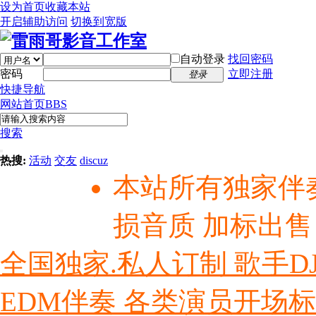
设为首页
收藏本站
开启辅助访问
切换到宽版
自动登录
找回密码
密码
立即注册
登录
快捷导航
网站首页
BBS
搜索
热搜:
活动
交友
discuz
本站所有独家伴
损音质 加标出售
全国独家.私人订制 歌手D
EDM伴奏 各类演员开场