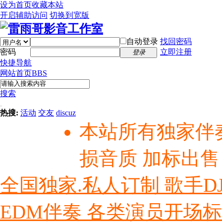
设为首页
收藏本站
开启辅助访问
切换到宽版
自动登录
找回密码
密码
立即注册
登录
快捷导航
网站首页
BBS
搜索
热搜:
活动
交友
discuz
本站所有独家伴
损音质 加标出售
全国独家.私人订制 歌手D
EDM伴奏 各类演员开场