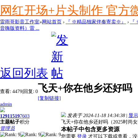
网红开场+片头制作 官方微信ly
雷雨哥影音工作室
»
网站首页
›
『 ※精品独家伴奏寄卖※』
›
『
音嗨版资料）雷 ...
返回列表
飞天+你在他乡还好吗（2
查看:
4479
|
回复:
0
[复制链接]
admin
发表于 2024-11-18 14:34:38
|
显
1291
1519
7603
主题
帖子
积分
飞天+你在他乡还好吗（2025时尚
管理员
本帖子中包含更多资源
您需要
登录
才可以下载或查看，没