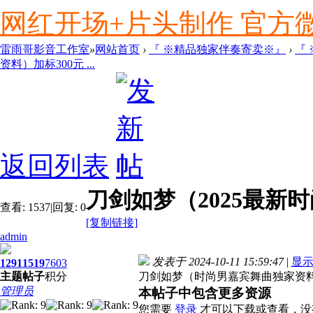
网红开场+片头制作 官方微信ly
雷雨哥影音工作室
»
网站首页
›
『 ※精品独家伴奏寄卖※』
›
『
资料）加标300元 ...
返回列表
刀剑如梦（2025最新
查看:
1537
|
回复:
0
[复制链接]
admin
发表于 2024-10-11 15:59:47
|
显
1291
1519
7603
主题
帖子
积分
刀剑如梦（时尚男嘉宾舞曲独家资料
管理员
本帖子中包含更多资源
您需要
登录
才可以下载或查看，没