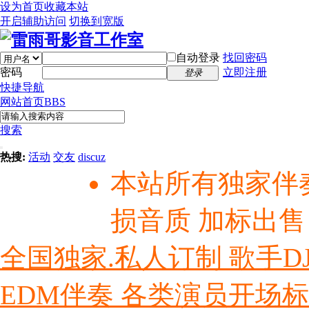
设为首页
收藏本站
开启辅助访问
切换到宽版
自动登录
找回密码
密码
立即注册
登录
快捷导航
网站首页
BBS
搜索
热搜:
活动
交友
discuz
本站所有独家伴
损音质 加标出售
全国独家.私人订制 歌手D
EDM伴奏 各类演员开场