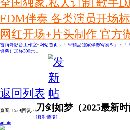
全国独家.私人订制 歌手D
EDM伴奏 各类演员开场
网红开场+片头制作 官方微信ly
雷雨哥影音工作室
»
网站首页
›
『 ※精品独家伴奏寄卖※』
›
『
资料）加标300元 ...
返回列表
刀剑如梦（2025最新
查看:
1529
|
回复:
0
[复制链接]
admin