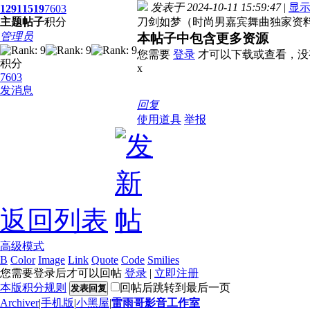
发表于 2024-10-11 15:59:47
|
显
1291
1519
7603
主题
帖子
积分
刀剑如梦（时尚男嘉宾舞曲独家资料
管理员
本帖子中包含更多资源
您需要
登录
才可以下载或查看，没
积分
x
7603
发消息
回复
使用道具
举报
返回列表
高级模式
B
Color
Image
Link
Quote
Code
Smilies
您需要登录后才可以回帖
登录
|
立即注册
本版积分规则
回帖后跳转到最后一页
发表回复
Archiver
|
手机版
|
小黑屋
|
雷雨哥影音工作室