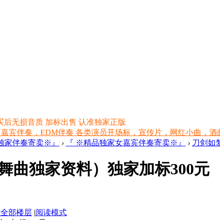
买后无损音质 加标出售 认准独家正版
 嘉宾伴奏，EDM伴奏 各类演员开场标，宣传片，网红小曲，酒曲，网红
品独家伴奏寄卖※』
›
『 ※精品独家女嘉宾伴奏寄卖※』
›
刀剑如梦
舞曲独家资料）独家加标300元
示全部楼层
|
阅读模式