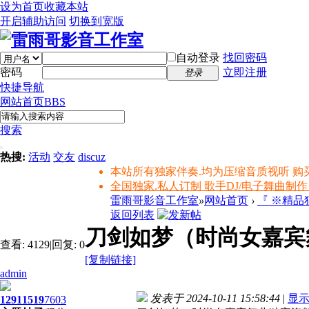
设为首页
收藏本站
开启辅助访问
切换到宽版
自动登录
找回密码
密码
立即注册
登录
快捷导航
网站首页
BBS
搜索
热搜:
活动
交友
discuz
本站所有独家伴奏.均为压缩音质视听 购
全国独家.私人订制 歌手DJ/电子舞曲制作
雷雨哥影音工作室
»
网站首页
›
『 ※精
返回列表
刀剑如梦（时尚女嘉宾
查看:
4129
|
回复:
0
[复制链接]
admin
发表于 2024-10-11 15:58:44
|
显
1291
1519
7603