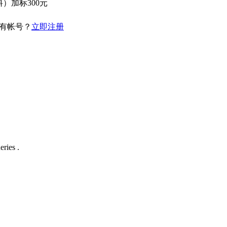
）加标300元
有帐号？
立即注册
ries .