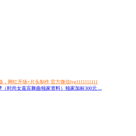
开场+片头制作 官方微信lyg1111111111
（时尚女嘉宾舞曲独家资料）独家加标300元 ...