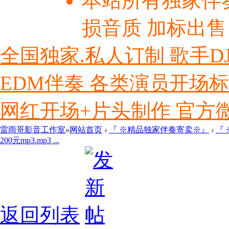
本站所有独家伴
损音质 加标出售
全国独家.私人订制 歌手D
EDM伴奏 各类演员开场
网红开场+片头制作 官方微信ly
雷雨哥影音工作室
»
网站首页
›
『 ※精品独家伴奏寄卖※』
›
『
200元mp3.mp3 ...
返回列表