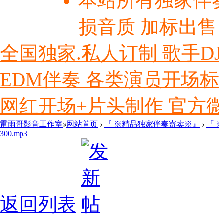
本站所有独家伴
损音质 加标出售
全国独家.私人订制 歌手D
EDM伴奏 各类演员开场
网红开场+片头制作 官方微信ly
雷雨哥影音工作室
»
网站首页
›
『 ※精品独家伴奏寄卖※』
›
『
300.mp3
返回列表