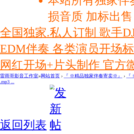
本站所有独家伴
损音质 加标出售
全国独家.私人订制 歌手D
EDM伴奏 各类演员开场
网红开场+片头制作 官方微信ly
雷雨哥影音工作室
»
网站首页
›
『 ※精品独家伴奏寄卖※』
›
『
.mp3 ...
返回列表