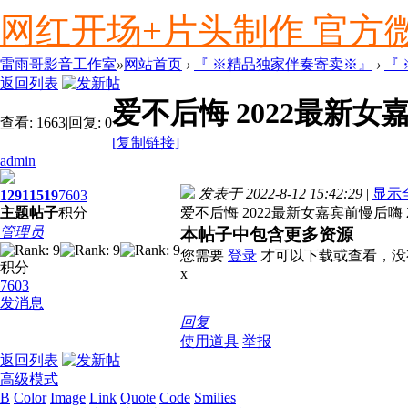
网红开场+片头制作 官方微信ly
雷雨哥影音工作室
»
网站首页
›
『 ※精品独家伴奏寄卖※』
›
『
返回列表
爱不后悔 2022最新女
查看:
1663
|
回复:
0
[复制链接]
admin
发表于 2022-8-12 15:42:29
|
显示
1291
1519
7603
主题
帖子
积分
爱不后悔 2022最新女嘉宾前慢后嗨 
管理员
本帖子中包含更多资源
您需要
登录
才可以下载或查看，没
积分
x
7603
发消息
回复
使用道具
举报
返回列表
高级模式
B
Color
Image
Link
Quote
Code
Smilies