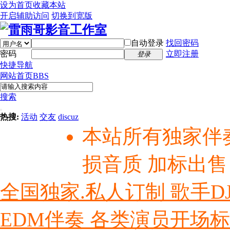
设为首页
收藏本站
开启辅助访问
切换到宽版
自动登录
找回密码
密码
立即注册
登录
快捷导航
网站首页
BBS
搜索
热搜:
活动
交友
discuz
本站所有独家伴
损音质 加标出售
全国独家.私人订制 歌手D
EDM伴奏 各类演员开场