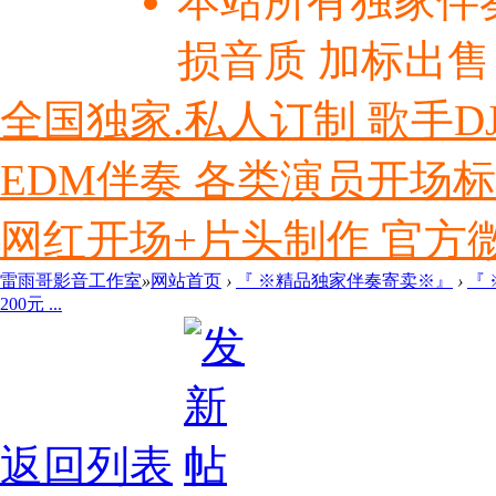
本站所有独家伴
损音质 加标出售
全国独家.私人订制 歌手D
EDM伴奏 各类演员开场
网红开场+片头制作 官方微信ly
雷雨哥影音工作室
»
网站首页
›
『 ※精品独家伴奏寄卖※』
›
『
200元 ...
返回列表