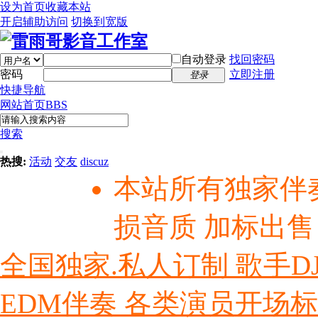
设为首页
收藏本站
开启辅助访问
切换到宽版
自动登录
找回密码
密码
立即注册
登录
快捷导航
网站首页
BBS
搜索
热搜:
活动
交友
discuz
本站所有独家伴
损音质 加标出售
全国独家.私人订制 歌手D
EDM伴奏 各类演员开场