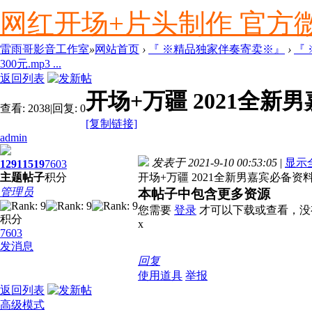
网红开场+片头制作 官方微信ly
雷雨哥影音工作室
»
网站首页
›
『 ※精品独家伴奏寄卖※』
›
『
300元.mp3 ...
返回列表
开场+万疆 2021全新男
查看:
2038
|
回复:
0
[复制链接]
admin
发表于 2021-9-10 00:53:05
|
显示
1291
1519
7603
主题
帖子
积分
开场+万疆 2021全新男嘉宾必备资料 
管理员
本帖子中包含更多资源
您需要
登录
才可以下载或查看，没
积分
x
7603
发消息
回复
使用道具
举报
返回列表
高级模式