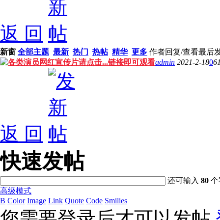
返 回
新窗
全部主题
最新
热门
热帖
精华
更多
作者
回复/查看
最后
各类演员网红宣传片请点击...链接即可观看
admin
2021-2-18
0
6
返 回
快速发帖
还可输入
80
个
高级模式
B
Color
Image
Link
Quote
Code
Smilies
您需要登录后才可以发帖