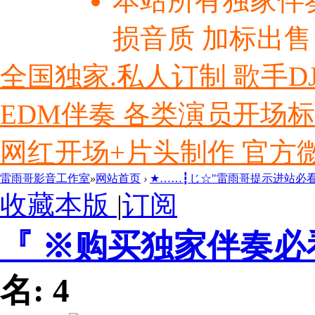
本站所有独家伴
损音质 加标出售
全国独家.私人订制 歌手D
EDM伴奏 各类演员开场
网红开场+片头制作 官方微信ly
雷雨哥影音工作室
»
网站首页
›
★……┇じ☆"雷雨哥提示进站必
收藏本版
|
订阅
『 ※购买独家伴奏必
名:
4