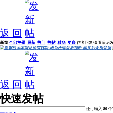
返 回
新窗
全部主题
最新
热门
热帖
精华
更多
作者
回复/查看
最后
温馨提示本网站所有视听 均为压缩音质视听 购买后无损音质
返 回
快速发帖
还可输入
80
个