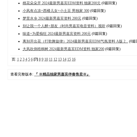
桃花朵朵开 2024最新男嘉宾EDM资料 独家200元
(0篇回复)
小风有点凉+西楼儿女+小土豆 男独家 300
(0篇回复)
梦里水乡 2024最新男嘉宾资料 200元
(0篇回复)
别让我一个人醉+朋友（时尚男嘉宾电音资料）视听
(0篇回复)
味道+为爱痴狂 2024最新男嘉宾资料 200元
(0篇回复)
离别开出花（打歌舞旋律）2024最新男嘉宾EDM气氛资料 A版 2...
(0篇
大风吹倒梧桐树 2024最新男嘉宾EDM资料 独家200
(0篇回复)
页:
1
2
3
4
5
6
[7]
8
9
10
11
12
13
14
15
16
查看完整版本:
『 ※精品独家男嘉宾伴奏售卖※』