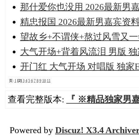
那什爱你也没用 2026最新男嘉
精忠报国 2026最新男嘉宾资料 
望故乡+不谓侠+熬过风雪又一年 
大气开场+背着风流泪 男版 独家
开门红 大气开场 对唱版 独家ED
页:
1
[2]
3
4
5
6
7
8
9
10
11
查看完整版本:
『 ※精品独家男
Powered by
Discuz! X3.4 Archive